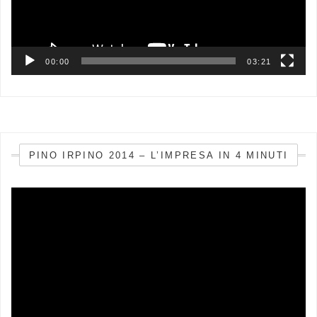
00:00
03:21
PINO IRPINO 2014 – L’IMPRESA IN 4 MINUTI
Video
Player