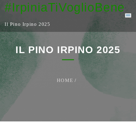
Skip
#IrpiniaTiVoglioBene
to
content
Il Pino Irpino 2025
IL PINO IRPINO 2025
HOME