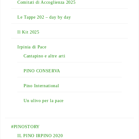
Comitati di Accoglienza 2025
Le Tappe 202 – day by day
Il Kit 2025
Irpinia di Pace
Cantapino e altre arti
PINO CONSERVA
Pino International
Un ulivo per la pace
#PINOSTORY
IL PINO IRPINO 2020