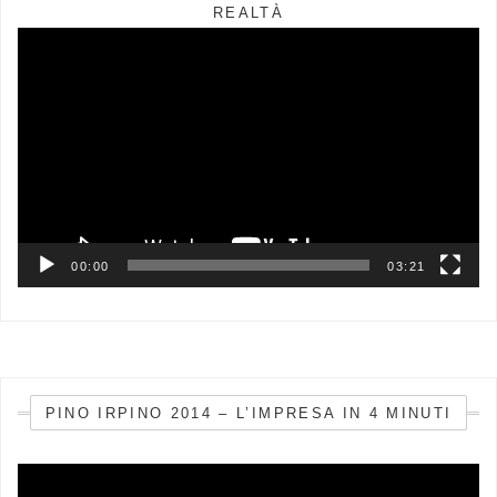
REALTÀ
Video
Player
00:00
03:21
PINO IRPINO 2014 – L’IMPRESA IN 4 MINUTI
Video