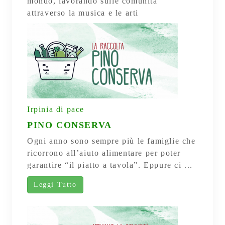
mondo, lavorando sulle comunità
attraverso la musica e le arti
Irpinia di pace
PINO CONSERVA
Ogni anno sono sempre più le famiglie che
ricorrono all’aiuto alimentare per poter
garantire “il piatto a tavola”. Eppure ci ...
Leggi Tutto