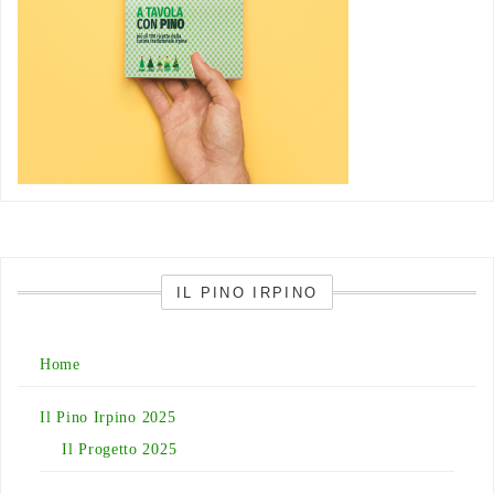
IL PINO IRPINO
Home
Il Pino Irpino 2025
Il Progetto 2025