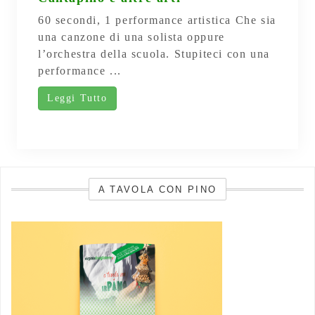
60 secondi, 1 performance artistica Che sia
una canzone di una solista oppure
l’orchestra della scuola. Stupiteci con una
performance ...
Leggi Tutto
A TAVOLA CON PINO