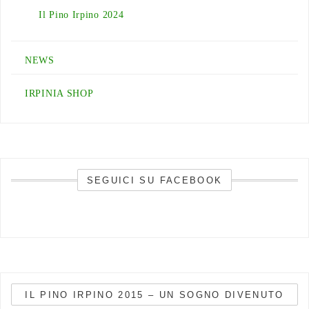
Il Pino Irpino 2024
NEWS
IRPINIA SHOP
SEGUICI SU FACEBOOK
IL PINO IRPINO 2015 – UN SOGNO DIVENUTO