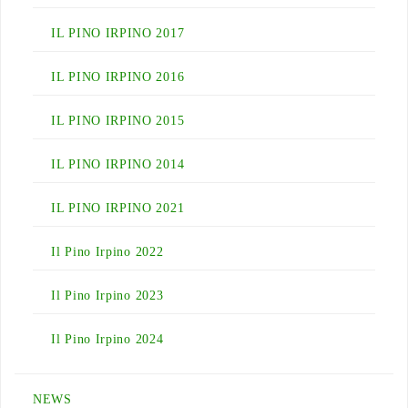
IL PINO IRPINO 2017
IL PINO IRPINO 2016
IL PINO IRPINO 2015
IL PINO IRPINO 2014
IL PINO IRPINO 2021
Il Pino Irpino 2022
Il Pino Irpino 2023
Il Pino Irpino 2024
NEWS