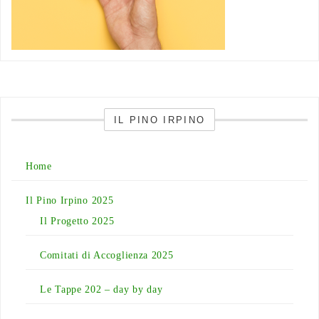
IL PINO IRPINO
Home
Il Pino Irpino 2025
Il Progetto 2025
Comitati di Accoglienza 2025
Le Tappe 202 – day by day