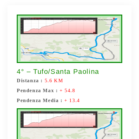
4° – Tufo/Santa Paolina
Distanza :
5.6 KM
Pendenza Max :
+ 54.8
Pendenza Media :
+ 13.4