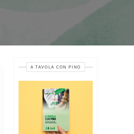
A TAVOLA CON PINO