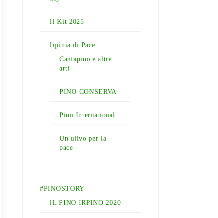
Il Kit 2025
Irpinia di Pace
Cantapino e altre
arti
PINO CONSERVA
Pino International
Un ulivo per la
pace
#PINOSTORY
IL PINO IRPINO 2020