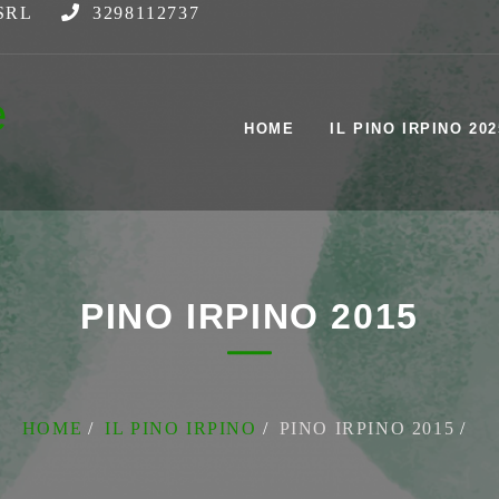
SRL
3298112737
e
HOME
IL PINO IRPINO 202
PINO IRPINO 2015
HOME
IL PINO IRPINO
PINO IRPINO 2015