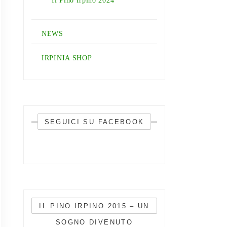
Il Pino Irpino 2024
NEWS
IRPINIA SHOP
SEGUICI SU FACEBOOK
IL PINO IRPINO 2015 – UN
SOGNO DIVENUTO