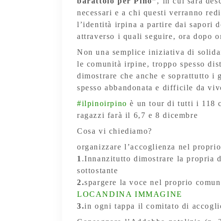
barattolo per Pino”
, in cui sarà des
necessari e a chi questi verranno redi
l’identità irpina a partire dai sapori 
attraverso i quali seguire, ora dopo o
Non una semplice iniziativa di solida
le comunità irpine, troppo spesso dis
dimostrare che anche e soprattutto i 
spesso abbandonata e difficile da viv
#ilpinoirpino
è un tour di tutti i 118
ragazzi farà il 6,7 e 8 dicembre
Cosa vi chiediamo?
organizzare l’accoglienza nel propri
1
.Innanzitutto dimostrare la propria 
sottostante
2.
spargere la voce nel proprio comun
LOCANDINA IMMAGINE
3.
in ogni tappa il comitato di accogl