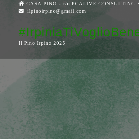
Skip
CASA PINO - c/o PCALIVE CONSULTING 
to
ilpinoirpino@gmail.com
content
#IrpiniaTiVoglioBen
Il Pino Irpino 2025