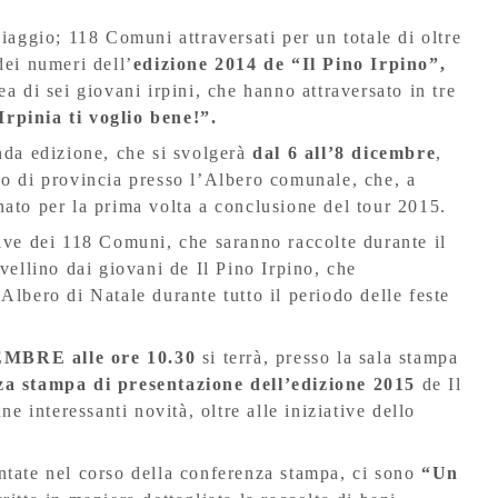
viaggio; 118 Comuni attraversati per un totale di oltre
dei numeri dell’
edizione 2014 de “Il Pino Irpino”,
a di sei giovani irpini, che hanno attraversato in tre
Irpinia ti voglio bene!”.
nda edizione, che si svolgerà
dal 6 all’8 dicembre
,
go di provincia presso l’Albero comunale, che, a
ato per la prima volta a conclusione del tour 2015.
ive dei 118 Comuni, che saranno raccolte durante il
vellino dai giovani de Il Pino Irpino, che
Albero di Natale durante tutto il periodo delle feste
MBRE alle ore 10.30
si terrà, presso la sala stampa
za stampa di presentazione dell’edizione 2015
de Il
ne interessanti novità, oltre alle iniziative dello
ntate nel corso della conferenza stampa, ci sono
“Un